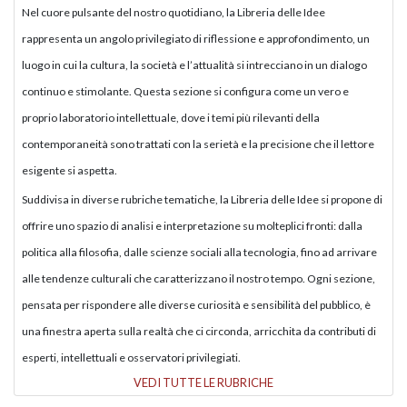
Nel cuore pulsante del nostro quotidiano, la Libreria delle Idee
rappresenta un angolo privilegiato di riflessione e approfondimento, un
luogo in cui la cultura, la società e l’attualità si intrecciano in un dialogo
continuo e stimolante. Questa sezione si configura come un vero e
proprio laboratorio intellettuale, dove i temi più rilevanti della
contemporaneità sono trattati con la serietà e la precisione che il lettore
esigente si aspetta.
Suddivisa in diverse rubriche tematiche, la Libreria delle Idee si propone di
offrire uno spazio di analisi e interpretazione su molteplici fronti: dalla
politica alla filosofia, dalle scienze sociali alla tecnologia, fino ad arrivare
alle tendenze culturali che caratterizzano il nostro tempo. Ogni sezione,
pensata per rispondere alle diverse curiosità e sensibilità del pubblico, è
una finestra aperta sulla realtà che ci circonda, arricchita da contributi di
esperti, intellettuali e osservatori privilegiati.
VEDI TUTTE LE RUBRICHE