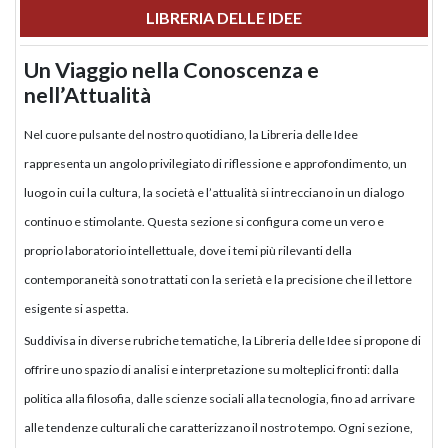
LIBRERIA DELLE IDEE
Un Viaggio nella Conoscenza e
nell’Attualità
Nel cuore pulsante del nostro quotidiano, la Libreria delle Idee
rappresenta un angolo privilegiato di riflessione e approfondimento, un
luogo in cui la cultura, la società e l’attualità si intrecciano in un dialogo
continuo e stimolante. Questa sezione si configura come un vero e
proprio laboratorio intellettuale, dove i temi più rilevanti della
contemporaneità sono trattati con la serietà e la precisione che il lettore
esigente si aspetta.
Suddivisa in diverse rubriche tematiche, la Libreria delle Idee si propone di
offrire uno spazio di analisi e interpretazione su molteplici fronti: dalla
politica alla filosofia, dalle scienze sociali alla tecnologia, fino ad arrivare
alle tendenze culturali che caratterizzano il nostro tempo. Ogni sezione,