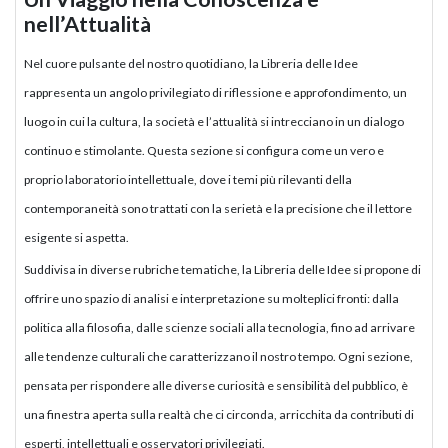
nell’Attualità
Nel cuore pulsante del nostro quotidiano, la Libreria delle Idee
rappresenta un angolo privilegiato di riflessione e approfondimento, un
luogo in cui la cultura, la società e l’attualità si intrecciano in un dialogo
continuo e stimolante. Questa sezione si configura come un vero e
proprio laboratorio intellettuale, dove i temi più rilevanti della
contemporaneità sono trattati con la serietà e la precisione che il lettore
esigente si aspetta.
Suddivisa in diverse rubriche tematiche, la Libreria delle Idee si propone di
offrire uno spazio di analisi e interpretazione su molteplici fronti: dalla
politica alla filosofia, dalle scienze sociali alla tecnologia, fino ad arrivare
alle tendenze culturali che caratterizzano il nostro tempo. Ogni sezione,
pensata per rispondere alle diverse curiosità e sensibilità del pubblico, è
una finestra aperta sulla realtà che ci circonda, arricchita da contributi di
esperti, intellettuali e osservatori privilegiati.