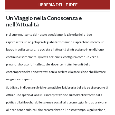
LIBRERIA DELLE IDEE
Un Viaggio nella Conoscenza e
nell’Attualità
Nel cuore pulsante del nostro quotidiano, la Libreria delle Idee
rappresenta un angolo privilegiato di riflessione e approfondimento, un
luogo in cui la cultura, la società e l’attualità si intrecciano in un dialogo
continuo e stimolante. Questa sezione si configura come un vero e
proprio laboratorio intellettuale, dove i temi più rilevanti della
contemporaneità sono trattati con la serietà e la precisione che il lettore
esigente si aspetta.
Suddivisa in diverse rubriche tematiche, la Libreria delle Idee si propone di
offrire uno spazio di analisi e interpretazione su molteplici fronti: dalla
politica alla filosofia, dalle scienze sociali alla tecnologia, fino ad arrivare
alle tendenze culturali che caratterizzano il nostro tempo. Ogni sezione,