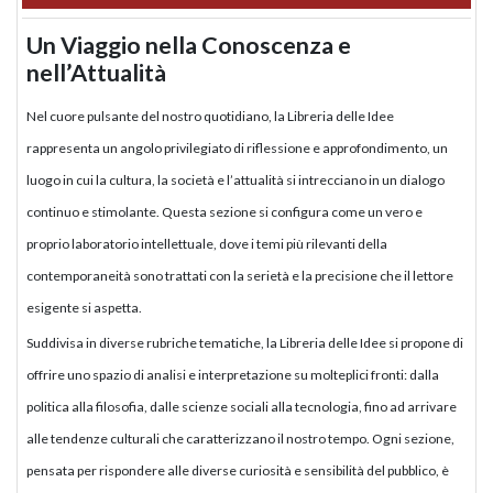
Un Viaggio nella Conoscenza e
nell’Attualità
Nel cuore pulsante del nostro quotidiano, la Libreria delle Idee
rappresenta un angolo privilegiato di riflessione e approfondimento, un
luogo in cui la cultura, la società e l’attualità si intrecciano in un dialogo
continuo e stimolante. Questa sezione si configura come un vero e
proprio laboratorio intellettuale, dove i temi più rilevanti della
contemporaneità sono trattati con la serietà e la precisione che il lettore
esigente si aspetta.
Suddivisa in diverse rubriche tematiche, la Libreria delle Idee si propone di
offrire uno spazio di analisi e interpretazione su molteplici fronti: dalla
politica alla filosofia, dalle scienze sociali alla tecnologia, fino ad arrivare
alle tendenze culturali che caratterizzano il nostro tempo. Ogni sezione,
pensata per rispondere alle diverse curiosità e sensibilità del pubblico, è