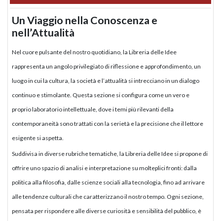
Un Viaggio nella Conoscenza e
nell’Attualità
Nel cuore pulsante del nostro quotidiano, la Libreria delle Idee
rappresenta un angolo privilegiato di riflessione e approfondimento, un
luogo in cui la cultura, la società e l’attualità si intrecciano in un dialogo
continuo e stimolante. Questa sezione si configura come un vero e
proprio laboratorio intellettuale, dove i temi più rilevanti della
contemporaneità sono trattati con la serietà e la precisione che il lettore
esigente si aspetta.
Suddivisa in diverse rubriche tematiche, la Libreria delle Idee si propone di
offrire uno spazio di analisi e interpretazione su molteplici fronti: dalla
politica alla filosofia, dalle scienze sociali alla tecnologia, fino ad arrivare
alle tendenze culturali che caratterizzano il nostro tempo. Ogni sezione,
pensata per rispondere alle diverse curiosità e sensibilità del pubblico, è