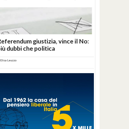
eferendum giustizia, vince il No:
iù dubbi che politica
i
Elisa Leuzzo