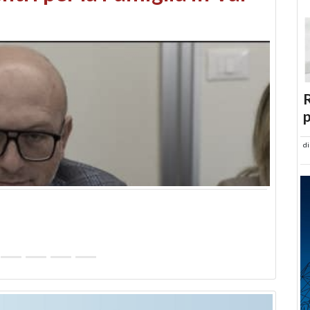
abusi edilizi e occupazione
R
p
d