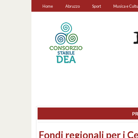
Home
Abruzzo
Sport
Musica e Cult
PR
Montesilvano, sequestr