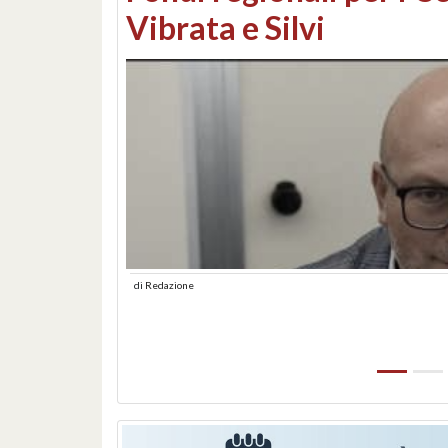
lungomare: contestati 
abusiva
di
Redazione