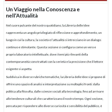
Un Viaggio nella Conoscenza e
nell’Attualità
Nel cuore pulsante del nostro quotidiano, la Libreria delle Idee
rappresenta un angolo privilegiato di riflessione e approfondimento, un
luogo in cui la cultura, la società e l’attualità si intrecciano in un dialogo
continuo e stimolante. Questa sezione si configura come un vero e
proprio laboratorio intellettuale, dove i temi più rilevanti della
contemporaneità sono trattati con la serietà e la precisione che il lettore
esigente si aspetta.
Suddivisa in diverse rubriche tematiche, la Libreria delle Idee si propone di
offrire uno spazio di analisi e interpretazione su molteplici fronti: dalla
politica alla filosofia, dalle scienze sociali alla tecnologia, fino ad arrivare
alle tendenze culturali che caratterizzano il nostro tempo. Ogni sezione,
pensata per rispondere alle diverse curiosità e sensibilità del pubblico, è