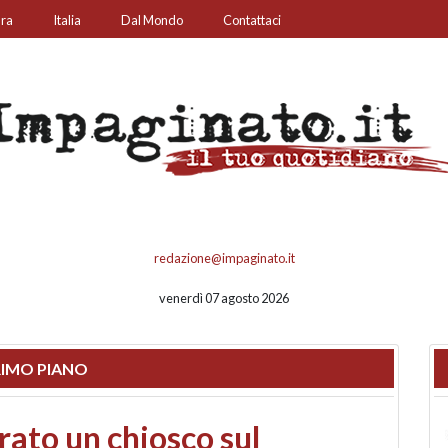
ura
Italia
Dal Mondo
Contattaci
redazione@impaginato.it
venerdì 07 agosto 2026
IMO PIANO
nfronto su call center,