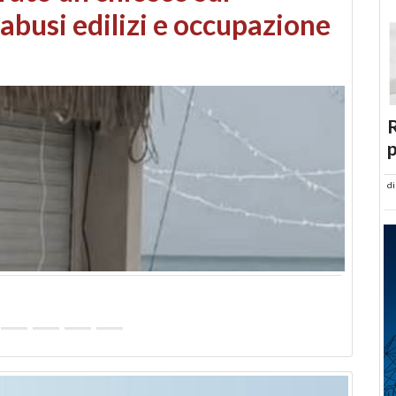
 danni da maltempo
R
p
d