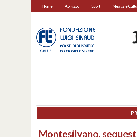
Home
Abruzzo
Sport
Musica e Cult
PR
Consiglio regionale: co