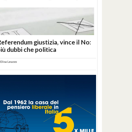
eferendum giustizia, vince il No:
iù dubbi che politica
i
Elisa Leuzzo