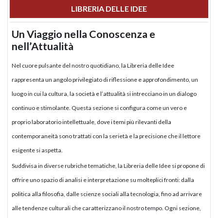
LIBRERIA DELLE IDEE
Un Viaggio nella Conoscenza e
nell’Attualità
Nel cuore pulsante del nostro quotidiano, la Libreria delle Idee
rappresenta un angolo privilegiato di riflessione e approfondimento, un
luogo in cui la cultura, la società e l’attualità si intrecciano in un dialogo
continuo e stimolante. Questa sezione si configura come un vero e
proprio laboratorio intellettuale, dove i temi più rilevanti della
contemporaneità sono trattati con la serietà e la precisione che il lettore
esigente si aspetta.
Suddivisa in diverse rubriche tematiche, la Libreria delle Idee si propone di
offrire uno spazio di analisi e interpretazione su molteplici fronti: dalla
politica alla filosofia, dalle scienze sociali alla tecnologia, fino ad arrivare
alle tendenze culturali che caratterizzano il nostro tempo. Ogni sezione,