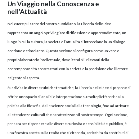
Un Viaggio nella Conoscenza e
nell’Attualità
Nel cuore pulsante del nostro quotidiano, la Libreria delle Idee
rappresenta un angolo privilegiato di riflessione e approfondimento, un
luogo in cui la cultura, la società e l’attualità si intrecciano in un dialogo
continuo e stimolante. Questa sezione si configura come un vero e
proprio laboratorio intellettuale, dove i temi più rilevanti della
contemporaneità sono trattati con la serietà e la precisione che il lettore
esigente si aspetta.
Suddivisa in diverse rubriche tematiche, la Libreria delle Idee si propone di
offrire uno spazio di analisi e interpretazione su molteplici fronti: dalla
politica alla filosofia, dalle scienze sociali alla tecnologia, fino ad arrivare
alle tendenze culturali che caratterizzano il nostro tempo. Ogni sezione,
pensata per rispondere alle diverse curiosità e sensibilità del pubblico, è
una finestra aperta sulla realtà che ci circonda, arricchita da contributi di