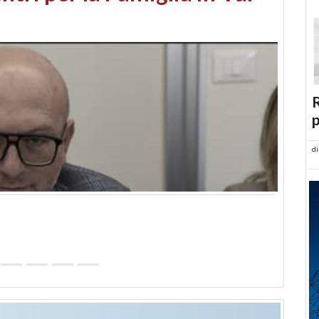
abusi edilizi e occupazione
R
p
d