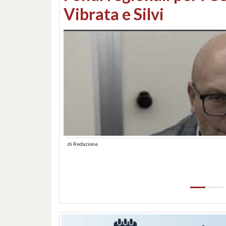
lungomare: contestati 
abusiva
di
Redazione