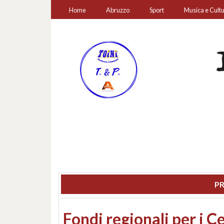
Home
Abruzzo
Sport
Musica e Cult
PR
Montesilvano, sequestr