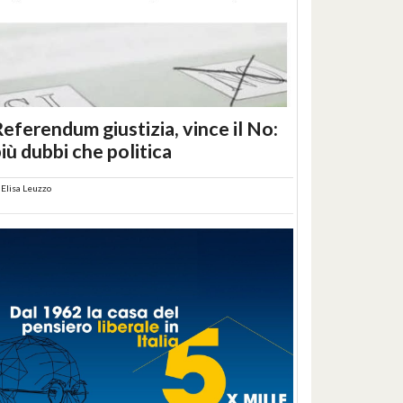
eferendum giustizia, vince il No:
iù dubbi che politica
i
Elisa Leuzzo