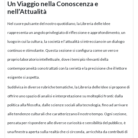
Un Viaggio nella Conoscenza e
nell’Attualità
Nel cuore pulsante del nostro quotidiano, la Libreria delle Idee
rappresenta un angolo privilegiato di riflessione e approfondimento, un
luogo in cui la cultura, la società e l’attualità si intrecciano in un dialogo
continuo e stimolante. Questa sezione si configura come un vero e
proprio laboratorio intellettuale, dove i temi più rilevanti della
contemporaneità sono trattati con la serietà e la precisione che il lettore
esigente si aspetta.
Suddivisa in diverse rubriche tematiche, la Libreria delle Idee si propone di
offrire uno spazio di analisi e interpretazione su molteplici fronti: dalla
politica alla filosofia, dalle scienze sociali alla tecnologia, fino ad arrivare
alle tendenze culturali che caratterizzano il nostro tempo. Ogni sezione,
pensata per rispondere alle diverse curiosità e sensibilità del pubblico, è
una finestra aperta sulla realtà che ci circonda, arricchita da contributi di