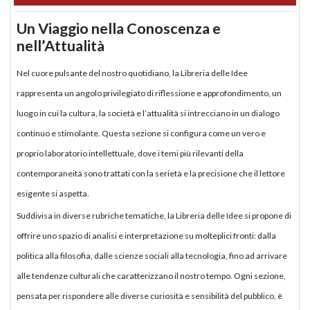
Un Viaggio nella Conoscenza e
nell’Attualità
Nel cuore pulsante del nostro quotidiano, la Libreria delle Idee
rappresenta un angolo privilegiato di riflessione e approfondimento, un
luogo in cui la cultura, la società e l’attualità si intrecciano in un dialogo
continuo e stimolante. Questa sezione si configura come un vero e
proprio laboratorio intellettuale, dove i temi più rilevanti della
contemporaneità sono trattati con la serietà e la precisione che il lettore
esigente si aspetta.
Suddivisa in diverse rubriche tematiche, la Libreria delle Idee si propone di
offrire uno spazio di analisi e interpretazione su molteplici fronti: dalla
politica alla filosofia, dalle scienze sociali alla tecnologia, fino ad arrivare
alle tendenze culturali che caratterizzano il nostro tempo. Ogni sezione,
pensata per rispondere alle diverse curiosità e sensibilità del pubblico, è