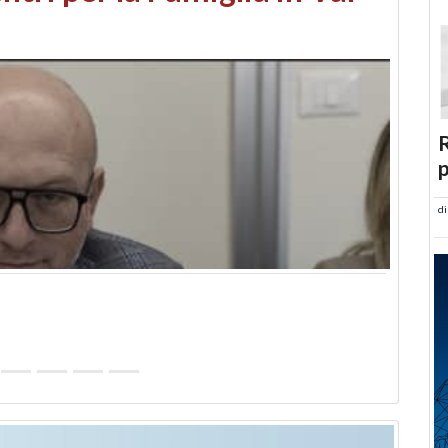
abusi edilizi e occupazione
R
p
d