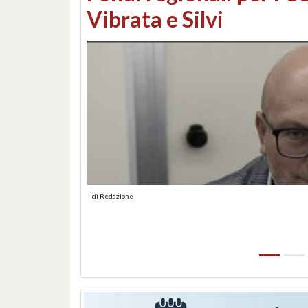
lungomare: contestati 
abusiva
di
Redazione