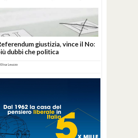
eferendum giustizia, vince il No:
iù dubbi che politica
i
Elisa Leuzzo