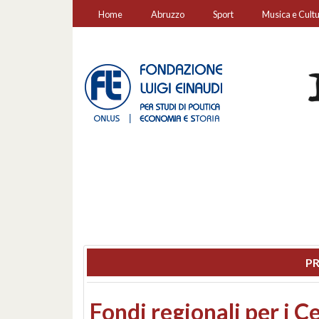
Home
Abruzzo
Sport
Musica e Cult
PR
Montesilvano, sequestr