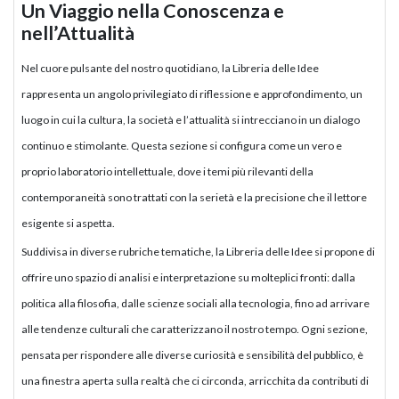
Un Viaggio nella Conoscenza e
nell’Attualità
Nel cuore pulsante del nostro quotidiano, la Libreria delle Idee
rappresenta un angolo privilegiato di riflessione e approfondimento, un
luogo in cui la cultura, la società e l’attualità si intrecciano in un dialogo
continuo e stimolante. Questa sezione si configura come un vero e
proprio laboratorio intellettuale, dove i temi più rilevanti della
contemporaneità sono trattati con la serietà e la precisione che il lettore
esigente si aspetta.
Suddivisa in diverse rubriche tematiche, la Libreria delle Idee si propone di
offrire uno spazio di analisi e interpretazione su molteplici fronti: dalla
politica alla filosofia, dalle scienze sociali alla tecnologia, fino ad arrivare
alle tendenze culturali che caratterizzano il nostro tempo. Ogni sezione,
pensata per rispondere alle diverse curiosità e sensibilità del pubblico, è
una finestra aperta sulla realtà che ci circonda, arricchita da contributi di