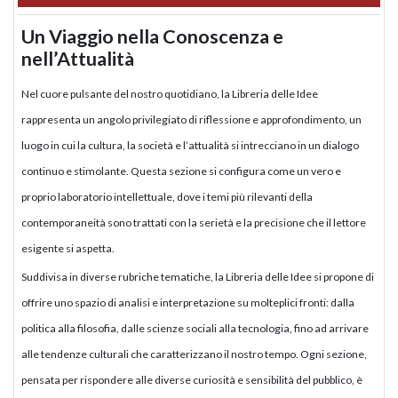
Un Viaggio nella Conoscenza e
nell’Attualità
Nel cuore pulsante del nostro quotidiano, la Libreria delle Idee
rappresenta un angolo privilegiato di riflessione e approfondimento, un
luogo in cui la cultura, la società e l’attualità si intrecciano in un dialogo
continuo e stimolante. Questa sezione si configura come un vero e
proprio laboratorio intellettuale, dove i temi più rilevanti della
contemporaneità sono trattati con la serietà e la precisione che il lettore
esigente si aspetta.
Suddivisa in diverse rubriche tematiche, la Libreria delle Idee si propone di
offrire uno spazio di analisi e interpretazione su molteplici fronti: dalla
politica alla filosofia, dalle scienze sociali alla tecnologia, fino ad arrivare
alle tendenze culturali che caratterizzano il nostro tempo. Ogni sezione,
pensata per rispondere alle diverse curiosità e sensibilità del pubblico, è