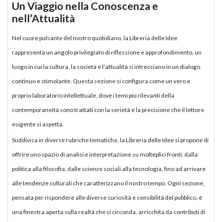
Un Viaggio nella Conoscenza e
nell’Attualità
Nel cuore pulsante del nostro quotidiano, la Libreria delle Idee
rappresenta un angolo privilegiato di riflessione e approfondimento, un
luogo in cui la cultura, la società e l’attualità si intrecciano in un dialogo
continuo e stimolante. Questa sezione si configura come un vero e
proprio laboratorio intellettuale, dove i temi più rilevanti della
contemporaneità sono trattati con la serietà e la precisione che il lettore
esigente si aspetta.
Suddivisa in diverse rubriche tematiche, la Libreria delle Idee si propone di
offrire uno spazio di analisi e interpretazione su molteplici fronti: dalla
politica alla filosofia, dalle scienze sociali alla tecnologia, fino ad arrivare
alle tendenze culturali che caratterizzano il nostro tempo. Ogni sezione,
pensata per rispondere alle diverse curiosità e sensibilità del pubblico, è
una finestra aperta sulla realtà che ci circonda, arricchita da contributi di