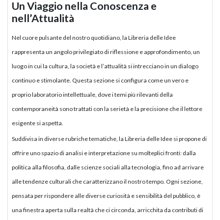
Un Viaggio nella Conoscenza e
nell’Attualità
Nel cuore pulsante del nostro quotidiano, la Libreria delle Idee
rappresenta un angolo privilegiato di riflessione e approfondimento, un
luogo in cui la cultura, la società e l’attualità si intrecciano in un dialogo
continuo e stimolante. Questa sezione si configura come un vero e
proprio laboratorio intellettuale, dove i temi più rilevanti della
contemporaneità sono trattati con la serietà e la precisione che il lettore
esigente si aspetta.
Suddivisa in diverse rubriche tematiche, la Libreria delle Idee si propone di
offrire uno spazio di analisi e interpretazione su molteplici fronti: dalla
politica alla filosofia, dalle scienze sociali alla tecnologia, fino ad arrivare
alle tendenze culturali che caratterizzano il nostro tempo. Ogni sezione,
pensata per rispondere alle diverse curiosità e sensibilità del pubblico, è
una finestra aperta sulla realtà che ci circonda, arricchita da contributi di