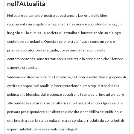
nell’Attualità
Nel cuore pulsante del nostro quotidiano, la Libreria delle Idee
rappresenta un angolo privilegiato di riflessione e approfondimento, un
luogo in cui la cultura, la società e l’attualità si intrecciano in un dialogo
continuo e stimolante. Questa sezione si configura come un vero e
proprio laboratorio intellettuale, dove i temi più rilevanti della
contemporaneità sono trattati con la serietà e la precisione che il lettore
esigente si aspetta.
Suddivisa in diverse rubriche tematiche, la Libreria delle Idee si propone di
offrire uno spazio di analisi e interpretazione su molteplici fronti: dalla
politica alla filosofia, dalle scienze sociali alla tecnologia, fino ad arrivare
alle tendenze culturali che caratterizzano il nostro tempo. Ogni sezione,
pensata per rispondere alle diverse curiosità e sensibilità del pubblico, è
una finestra aperta sulla realtà che ci circonda, arricchita da contributi di
esperti, intellettuali e osservatori privilegiati.