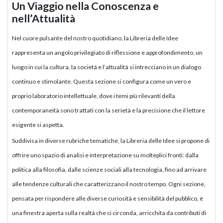
Un Viaggio nella Conoscenza e
nell’Attualità
Nel cuore pulsante del nostro quotidiano, la Libreria delle Idee
rappresenta un angolo privilegiato di riflessione e approfondimento, un
luogo in cui la cultura, la società e l’attualità si intrecciano in un dialogo
continuo e stimolante. Questa sezione si configura come un vero e
proprio laboratorio intellettuale, dove i temi più rilevanti della
contemporaneità sono trattati con la serietà e la precisione che il lettore
esigente si aspetta.
Suddivisa in diverse rubriche tematiche, la Libreria delle Idee si propone di
offrire uno spazio di analisi e interpretazione su molteplici fronti: dalla
politica alla filosofia, dalle scienze sociali alla tecnologia, fino ad arrivare
alle tendenze culturali che caratterizzano il nostro tempo. Ogni sezione,
pensata per rispondere alle diverse curiosità e sensibilità del pubblico, è
una finestra aperta sulla realtà che ci circonda, arricchita da contributi di