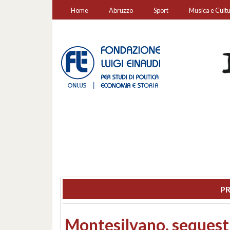
Home
Abruzzo
Sport
Musica e Cult
PR
Consiglio regionale: co