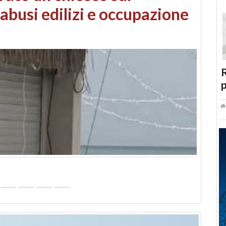
 danni da maltempo
R
p
d