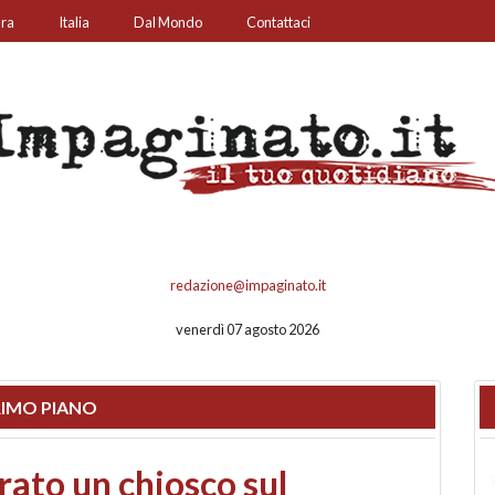
ura
Italia
Dal Mondo
Contattaci
redazione@impaginato.it
venerdì 07 agosto 2026
IMO PIANO
nfronto su call center,