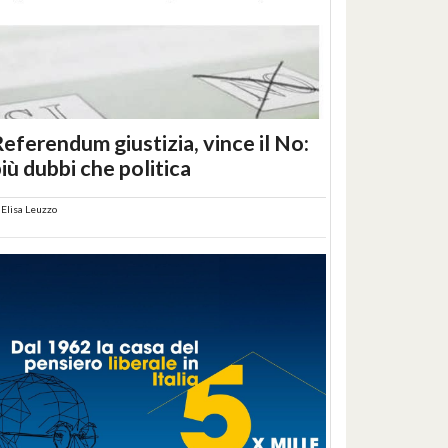
eferendum giustizia, vince il No:
iù dubbi che politica
i
Elisa Leuzzo