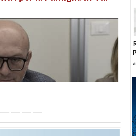
abusi edilizi e occupazione
R
p
d