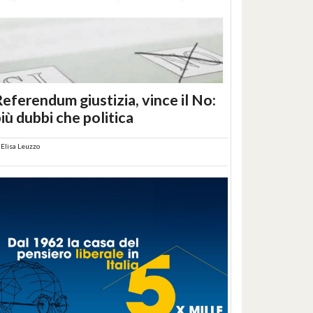
eferendum giustizia, vince il No:
iù dubbi che politica
i
Elisa Leuzzo