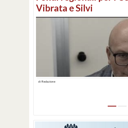
lungomare: contestati 
abusiva
di
Redazione