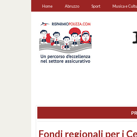
Home
Abruzzo
Sport
Musica e Cult
PR
Montesilvano, sequestr