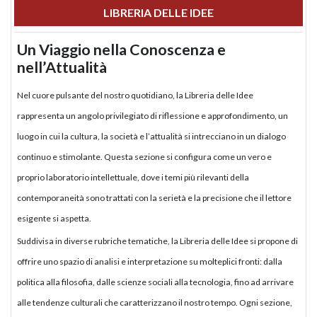
LIBRERIA DELLE IDEE
Un Viaggio nella Conoscenza e
nell’Attualità
Nel cuore pulsante del nostro quotidiano, la Libreria delle Idee
rappresenta un angolo privilegiato di riflessione e approfondimento, un
luogo in cui la cultura, la società e l’attualità si intrecciano in un dialogo
continuo e stimolante. Questa sezione si configura come un vero e
proprio laboratorio intellettuale, dove i temi più rilevanti della
contemporaneità sono trattati con la serietà e la precisione che il lettore
esigente si aspetta.
Suddivisa in diverse rubriche tematiche, la Libreria delle Idee si propone di
offrire uno spazio di analisi e interpretazione su molteplici fronti: dalla
politica alla filosofia, dalle scienze sociali alla tecnologia, fino ad arrivare
alle tendenze culturali che caratterizzano il nostro tempo. Ogni sezione,