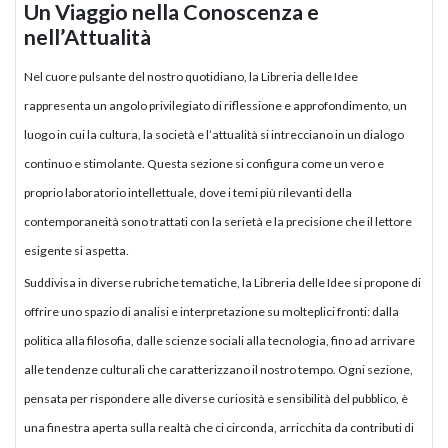
Un Viaggio nella Conoscenza e
nell’Attualità
Nel cuore pulsante del nostro quotidiano, la Libreria delle Idee
rappresenta un angolo privilegiato di riflessione e approfondimento, un
luogo in cui la cultura, la società e l’attualità si intrecciano in un dialogo
continuo e stimolante. Questa sezione si configura come un vero e
proprio laboratorio intellettuale, dove i temi più rilevanti della
contemporaneità sono trattati con la serietà e la precisione che il lettore
esigente si aspetta.
Suddivisa in diverse rubriche tematiche, la Libreria delle Idee si propone di
offrire uno spazio di analisi e interpretazione su molteplici fronti: dalla
politica alla filosofia, dalle scienze sociali alla tecnologia, fino ad arrivare
alle tendenze culturali che caratterizzano il nostro tempo. Ogni sezione,
pensata per rispondere alle diverse curiosità e sensibilità del pubblico, è
una finestra aperta sulla realtà che ci circonda, arricchita da contributi di