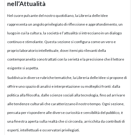
nell’Attualità
Nel cuore pulsante del nostro quotidiano, la Libreria delle Idee
rappresenta un angolo privilegiato di riflessione e approfondimento, un
luogo in cui la cultura, la società e l’attualità si intrecciano in un dialogo
continuo e stimolante. Questa sezione si configura come un vero e
proprio laboratorio intellettuale, dove i temi più rilevanti della
contemporaneità sono trattati con la serietà e la precisione che il lettore
esigente si aspetta.
Suddivisa in diverse rubriche tematiche, la Libreria delle Idee si propone di
offrire uno spazio di analisi e interpretazione su molteplici fronti: dalla
politica alla filosofia, dalle scienze sociali alla tecnologia, fino ad arrivare
alle tendenze culturali che caratterizzano il nostro tempo. Ogni sezione,
pensata per rispondere alle diverse curiosità e sensibilità del pubblico, è
una finestra aperta sulla realtà che ci circonda, arricchita da contributi di
esperti, intellettuali e osservatori privilegiati.