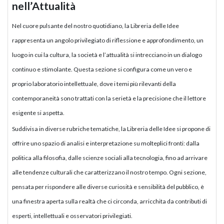
nell’Attualità
Nel cuore pulsante del nostro quotidiano, la Libreria delle Idee
rappresenta un angolo privilegiato di riflessione e approfondimento, un
luogo in cui la cultura, la società e l’attualità si intrecciano in un dialogo
continuo e stimolante. Questa sezione si configura come un vero e
proprio laboratorio intellettuale, dove i temi più rilevanti della
contemporaneità sono trattati con la serietà e la precisione che il lettore
esigente si aspetta.
Suddivisa in diverse rubriche tematiche, la Libreria delle Idee si propone di
offrire uno spazio di analisi e interpretazione su molteplici fronti: dalla
politica alla filosofia, dalle scienze sociali alla tecnologia, fino ad arrivare
alle tendenze culturali che caratterizzano il nostro tempo. Ogni sezione,
pensata per rispondere alle diverse curiosità e sensibilità del pubblico, è
una finestra aperta sulla realtà che ci circonda, arricchita da contributi di
esperti, intellettuali e osservatori privilegiati.