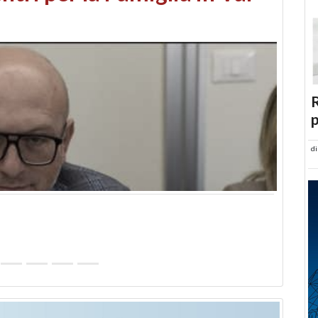
abusi edilizi e occupazione
R
p
d