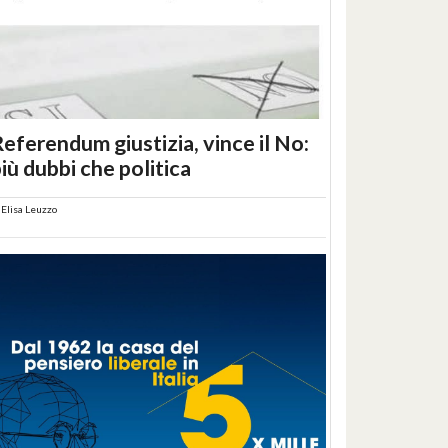
eferendum giustizia, vince il No:
iù dubbi che politica
i
Elisa Leuzzo