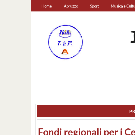
Home
Abruzzo
Sport
Musica e Cult
PR
Montesilvano, sequestr