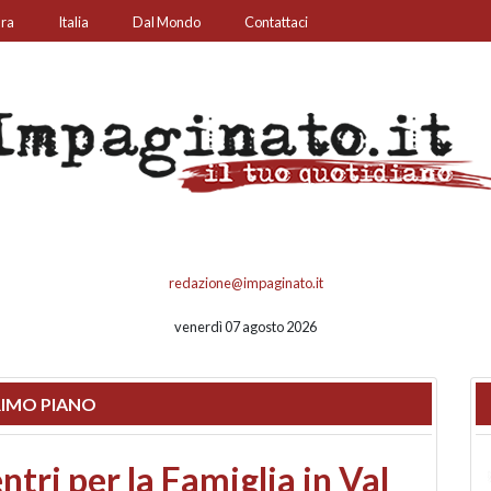
ura
Italia
Dal Mondo
Contattaci
redazione@impaginato.it
venerdì 07 agosto 2026
IMO PIANO
ato un chiosco sul