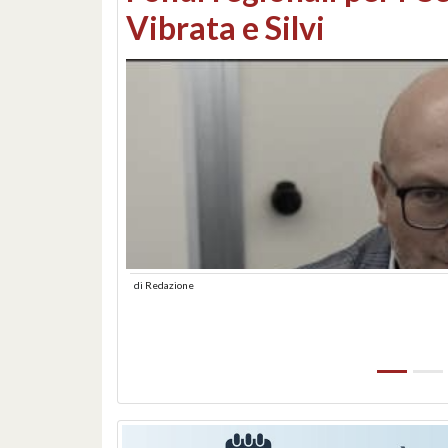
lungomare: contestati 
abusiva
di
Redazione