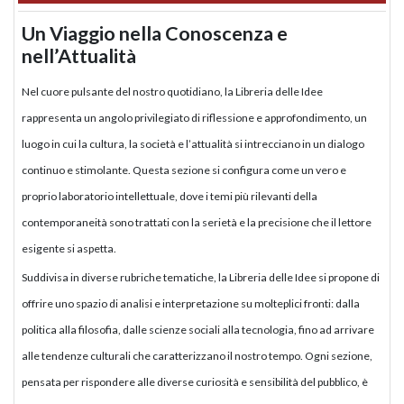
Un Viaggio nella Conoscenza e
nell’Attualità
Nel cuore pulsante del nostro quotidiano, la Libreria delle Idee
rappresenta un angolo privilegiato di riflessione e approfondimento, un
luogo in cui la cultura, la società e l’attualità si intrecciano in un dialogo
continuo e stimolante. Questa sezione si configura come un vero e
proprio laboratorio intellettuale, dove i temi più rilevanti della
contemporaneità sono trattati con la serietà e la precisione che il lettore
esigente si aspetta.
Suddivisa in diverse rubriche tematiche, la Libreria delle Idee si propone di
offrire uno spazio di analisi e interpretazione su molteplici fronti: dalla
politica alla filosofia, dalle scienze sociali alla tecnologia, fino ad arrivare
alle tendenze culturali che caratterizzano il nostro tempo. Ogni sezione,
pensata per rispondere alle diverse curiosità e sensibilità del pubblico, è