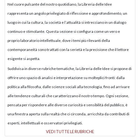
Nel cuore pulsante del nostro quotidiano, la Libreria delle Idee
rappresenta un angolo privilegiato di riflessione e approfondimento, un
luogo in cui la cultura, la società e l’attualità si intrecciano in un dialogo
continuo e stimolante. Questa sezione si configura come un vero e
proprio laboratorio intellettuale, dove i temi più rilevanti della
contemporaneità sono trattati con la serietà e la precisione che il lettore
esigente si aspetta.
Suddivisa in diverse rubriche tematiche, la Libreria delle Idee si propone di
offrire uno spazio di analisi e interpretazione su molteplici fronti: dalla
politica alla filosofia, dalle scienze sociali alla tecnologia, fino ad arrivare
alle tendenze culturali che caratterizzano il nostro tempo. Ogni sezione,
pensata per rispondere alle diverse curiosità e sensibilità del pubblico, è
una finestra aperta sulla realtà che ci circonda, arricchita da contributi di
esperti, intellettuali e osservatori privilegiati.
VEDI TUTTE LE RUBRICHE