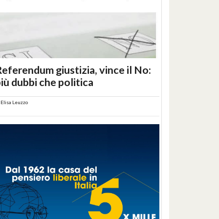
eferendum giustizia, vince il No:
iù dubbi che politica
i
Elisa Leuzzo