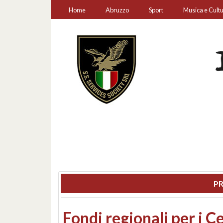
Home
Abruzzo
Sport
Musica e Cult
PR
Montesilvano, sequestr