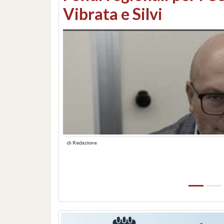
lungomare: contestati 
abusiva
di
Redazione