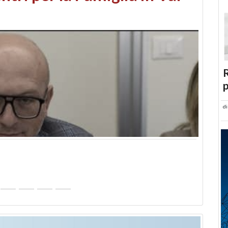
abusi edilizi e occupazione
R
p
d