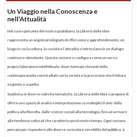
Un Viaggio nella Conoscenza e
nell’Attualità
Nel cuore pulsante del nostro quotidiano, la Libreria delle Idee
rappresenta un angolo privilegiato di riflessione e approfondimento, un
luogo in cui la cultura, la società e l’attualità si intrecciano in un dialogo
continuo e stimolante. Questa sezione si configura come un vero e
proprio laboratorio intellettuale, dove i temi più rilevanti della
contemporaneità sono trattati con la serietà e la precisione che il lettore
esigente si aspetta.
Suddivisa in diverse rubriche tematiche, la Libreria delle Idee si propone di
offrire uno spazio di analisi e interpretazione su molteplici fronti: dalla
politica alla filosofia, dalle scienze sociali alla tecnologia, fino ad arrivare
alle tendenze culturali che caratterizzano il nostro tempo. Ogni sezione,
pensata per rispondere alle diverse curiosità e sensibilità del pubblico, è