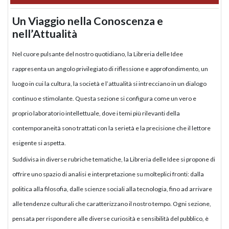
Un Viaggio nella Conoscenza e
nell’Attualità
Nel cuore pulsante del nostro quotidiano, la Libreria delle Idee
rappresenta un angolo privilegiato di riflessione e approfondimento, un
luogo in cui la cultura, la società e l’attualità si intrecciano in un dialogo
continuo e stimolante. Questa sezione si configura come un vero e
proprio laboratorio intellettuale, dove i temi più rilevanti della
contemporaneità sono trattati con la serietà e la precisione che il lettore
esigente si aspetta.
Suddivisa in diverse rubriche tematiche, la Libreria delle Idee si propone di
offrire uno spazio di analisi e interpretazione su molteplici fronti: dalla
politica alla filosofia, dalle scienze sociali alla tecnologia, fino ad arrivare
alle tendenze culturali che caratterizzano il nostro tempo. Ogni sezione,
pensata per rispondere alle diverse curiosità e sensibilità del pubblico, è