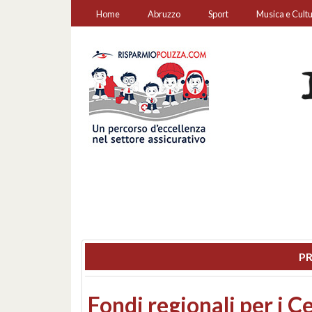
Home
Abruzzo
Sport
Musica e Cult
PR
Montesilvano, sequestr