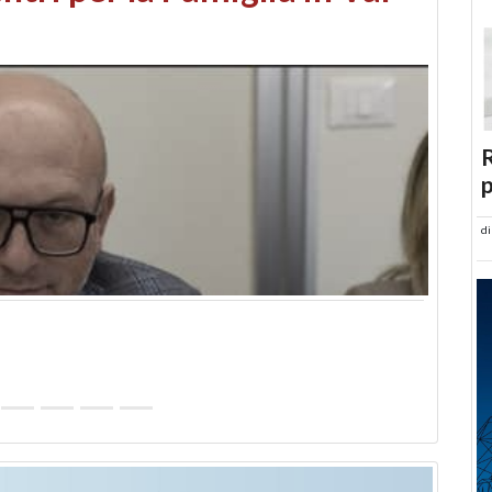
abusi edilizi e occupazione
R
p
d