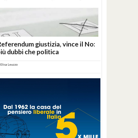
eferendum giustizia, vince il No:
iù dubbi che politica
i
Elisa Leuzzo