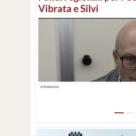
lungomare: contestati 
abusiva
di
Redazione