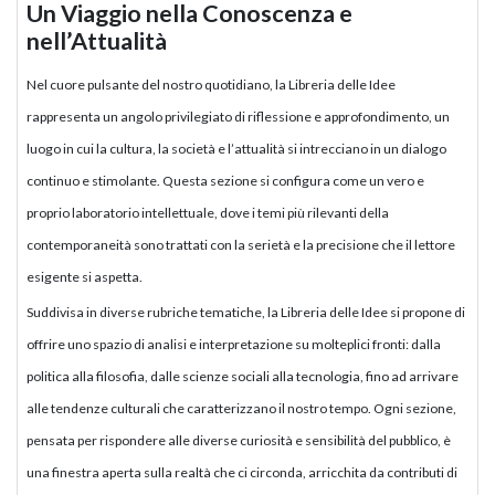
Un Viaggio nella Conoscenza e
nell’Attualità
Nel cuore pulsante del nostro quotidiano, la Libreria delle Idee
rappresenta un angolo privilegiato di riflessione e approfondimento, un
luogo in cui la cultura, la società e l’attualità si intrecciano in un dialogo
continuo e stimolante. Questa sezione si configura come un vero e
proprio laboratorio intellettuale, dove i temi più rilevanti della
contemporaneità sono trattati con la serietà e la precisione che il lettore
esigente si aspetta.
Suddivisa in diverse rubriche tematiche, la Libreria delle Idee si propone di
offrire uno spazio di analisi e interpretazione su molteplici fronti: dalla
politica alla filosofia, dalle scienze sociali alla tecnologia, fino ad arrivare
alle tendenze culturali che caratterizzano il nostro tempo. Ogni sezione,
pensata per rispondere alle diverse curiosità e sensibilità del pubblico, è
una finestra aperta sulla realtà che ci circonda, arricchita da contributi di