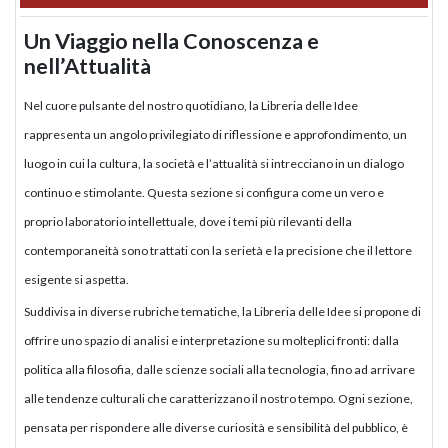
Un Viaggio nella Conoscenza e
nell’Attualità
Nel cuore pulsante del nostro quotidiano, la Libreria delle Idee
rappresenta un angolo privilegiato di riflessione e approfondimento, un
luogo in cui la cultura, la società e l’attualità si intrecciano in un dialogo
continuo e stimolante. Questa sezione si configura come un vero e
proprio laboratorio intellettuale, dove i temi più rilevanti della
contemporaneità sono trattati con la serietà e la precisione che il lettore
esigente si aspetta.
Suddivisa in diverse rubriche tematiche, la Libreria delle Idee si propone di
offrire uno spazio di analisi e interpretazione su molteplici fronti: dalla
politica alla filosofia, dalle scienze sociali alla tecnologia, fino ad arrivare
alle tendenze culturali che caratterizzano il nostro tempo. Ogni sezione,
pensata per rispondere alle diverse curiosità e sensibilità del pubblico, è