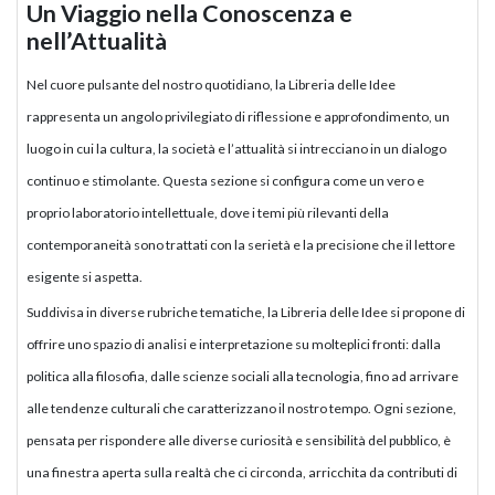
Un Viaggio nella Conoscenza e
nell’Attualità
Nel cuore pulsante del nostro quotidiano, la Libreria delle Idee
rappresenta un angolo privilegiato di riflessione e approfondimento, un
luogo in cui la cultura, la società e l’attualità si intrecciano in un dialogo
continuo e stimolante. Questa sezione si configura come un vero e
proprio laboratorio intellettuale, dove i temi più rilevanti della
contemporaneità sono trattati con la serietà e la precisione che il lettore
esigente si aspetta.
Suddivisa in diverse rubriche tematiche, la Libreria delle Idee si propone di
offrire uno spazio di analisi e interpretazione su molteplici fronti: dalla
politica alla filosofia, dalle scienze sociali alla tecnologia, fino ad arrivare
alle tendenze culturali che caratterizzano il nostro tempo. Ogni sezione,
pensata per rispondere alle diverse curiosità e sensibilità del pubblico, è
una finestra aperta sulla realtà che ci circonda, arricchita da contributi di