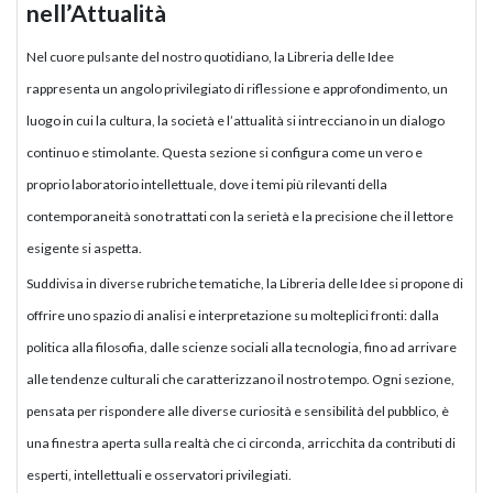
nell’Attualità
Nel cuore pulsante del nostro quotidiano, la Libreria delle Idee
rappresenta un angolo privilegiato di riflessione e approfondimento, un
luogo in cui la cultura, la società e l’attualità si intrecciano in un dialogo
continuo e stimolante. Questa sezione si configura come un vero e
proprio laboratorio intellettuale, dove i temi più rilevanti della
contemporaneità sono trattati con la serietà e la precisione che il lettore
esigente si aspetta.
Suddivisa in diverse rubriche tematiche, la Libreria delle Idee si propone di
offrire uno spazio di analisi e interpretazione su molteplici fronti: dalla
politica alla filosofia, dalle scienze sociali alla tecnologia, fino ad arrivare
alle tendenze culturali che caratterizzano il nostro tempo. Ogni sezione,
pensata per rispondere alle diverse curiosità e sensibilità del pubblico, è
una finestra aperta sulla realtà che ci circonda, arricchita da contributi di
esperti, intellettuali e osservatori privilegiati.