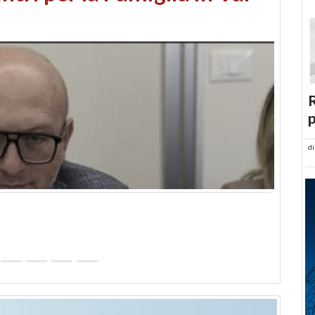
abusi edilizi e occupazione
R
p
d