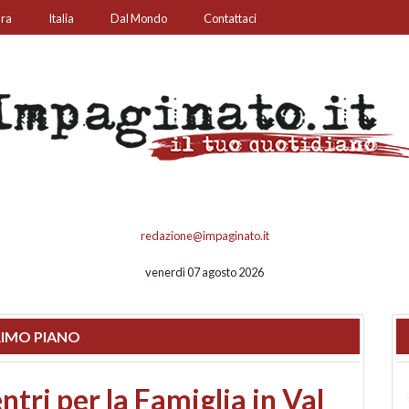
ura
Italia
Dal Mondo
Contattaci
redazione@impaginato.it
venerdì 07 agosto 2026
IMO PIANO
ato un chiosco sul