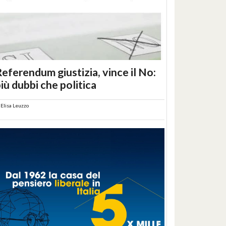
eferendum giustizia, vince il No:
iù dubbi che politica
i
Elisa Leuzzo