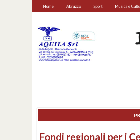
Home
Abruzzo
Sport
Musica e Cult
PR
Montesilvano, sequestr