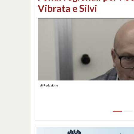
lungomare: contestati 
abusiva
di
Redazione