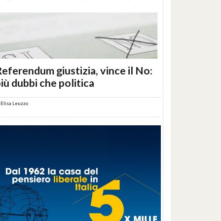
eferendum giustizia, vince il No:
iù dubbi che politica
i
Elisa Leuzzo