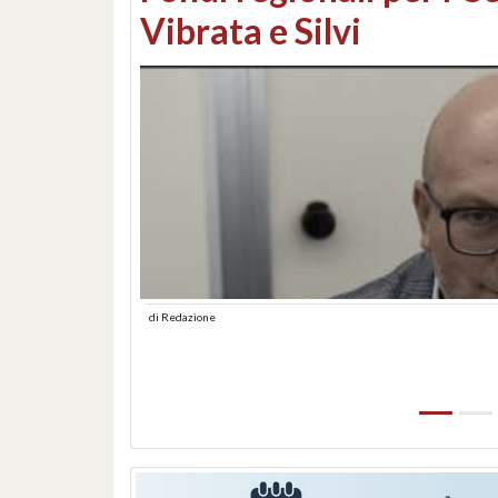
lungomare: contestati 
abusiva
di
Redazione