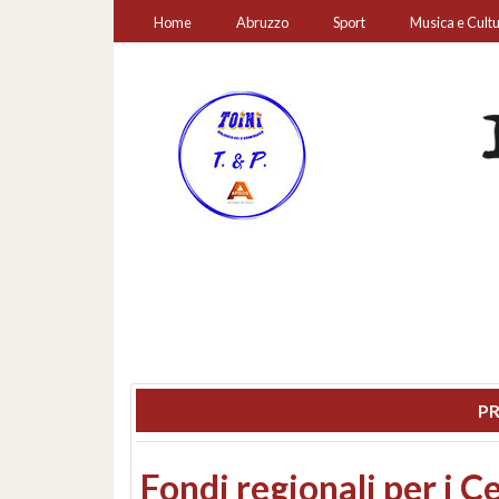
Home
Abruzzo
Sport
Musica e Cult
PR
Montesilvano, sequestr