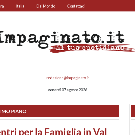
ura
Italia
Dal Mondo
Contattaci
redazione@impaginato.it
venerdì 07 agosto 2026
IMO PIANO
ato un chiosco sul