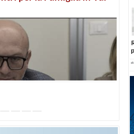
abusi edilizi e occupazione
R
p
d