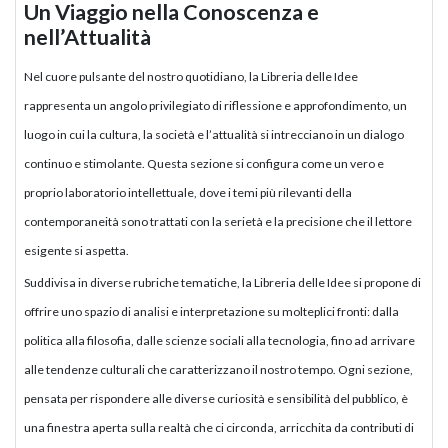
Un Viaggio nella Conoscenza e
nell’Attualità
Nel cuore pulsante del nostro quotidiano, la Libreria delle Idee
rappresenta un angolo privilegiato di riflessione e approfondimento, un
luogo in cui la cultura, la società e l’attualità si intrecciano in un dialogo
continuo e stimolante. Questa sezione si configura come un vero e
proprio laboratorio intellettuale, dove i temi più rilevanti della
contemporaneità sono trattati con la serietà e la precisione che il lettore
esigente si aspetta.
Suddivisa in diverse rubriche tematiche, la Libreria delle Idee si propone di
offrire uno spazio di analisi e interpretazione su molteplici fronti: dalla
politica alla filosofia, dalle scienze sociali alla tecnologia, fino ad arrivare
alle tendenze culturali che caratterizzano il nostro tempo. Ogni sezione,
pensata per rispondere alle diverse curiosità e sensibilità del pubblico, è
una finestra aperta sulla realtà che ci circonda, arricchita da contributi di