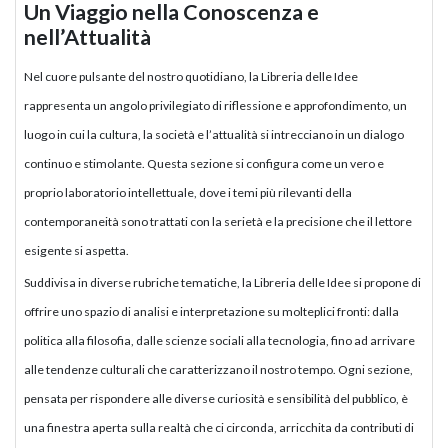
Un Viaggio nella Conoscenza e
nell’Attualità
Nel cuore pulsante del nostro quotidiano, la Libreria delle Idee
rappresenta un angolo privilegiato di riflessione e approfondimento, un
luogo in cui la cultura, la società e l’attualità si intrecciano in un dialogo
continuo e stimolante. Questa sezione si configura come un vero e
proprio laboratorio intellettuale, dove i temi più rilevanti della
contemporaneità sono trattati con la serietà e la precisione che il lettore
esigente si aspetta.
Suddivisa in diverse rubriche tematiche, la Libreria delle Idee si propone di
offrire uno spazio di analisi e interpretazione su molteplici fronti: dalla
politica alla filosofia, dalle scienze sociali alla tecnologia, fino ad arrivare
alle tendenze culturali che caratterizzano il nostro tempo. Ogni sezione,
pensata per rispondere alle diverse curiosità e sensibilità del pubblico, è
una finestra aperta sulla realtà che ci circonda, arricchita da contributi di