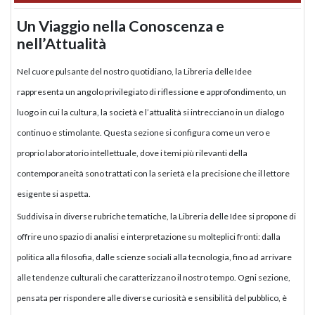
Un Viaggio nella Conoscenza e
nell’Attualità
Nel cuore pulsante del nostro quotidiano, la Libreria delle Idee
rappresenta un angolo privilegiato di riflessione e approfondimento, un
luogo in cui la cultura, la società e l’attualità si intrecciano in un dialogo
continuo e stimolante. Questa sezione si configura come un vero e
proprio laboratorio intellettuale, dove i temi più rilevanti della
contemporaneità sono trattati con la serietà e la precisione che il lettore
esigente si aspetta.
Suddivisa in diverse rubriche tematiche, la Libreria delle Idee si propone di
offrire uno spazio di analisi e interpretazione su molteplici fronti: dalla
politica alla filosofia, dalle scienze sociali alla tecnologia, fino ad arrivare
alle tendenze culturali che caratterizzano il nostro tempo. Ogni sezione,
pensata per rispondere alle diverse curiosità e sensibilità del pubblico, è