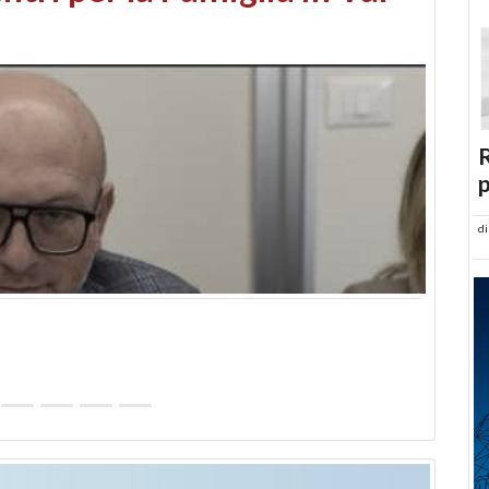
abusi edilizi e occupazione
R
p
d