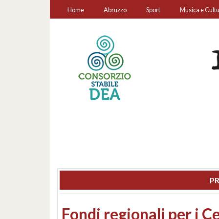
Home
Abruzzo
Sport
Musica e Cult
PR
Montesilvano, sequestr