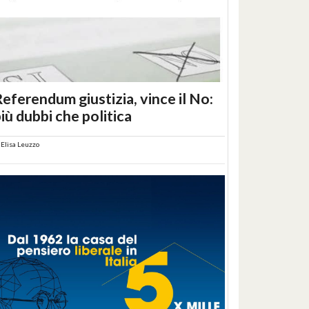
eferendum giustizia, vince il No:
iù dubbi che politica
i
Elisa Leuzzo