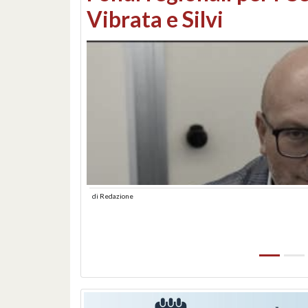
lungomare: contestati 
abusiva
di
Redazione