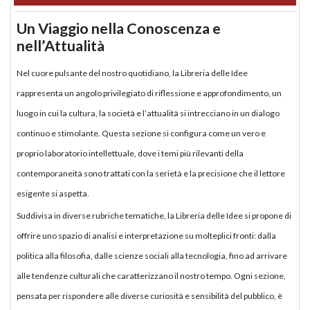
Un Viaggio nella Conoscenza e
nell’Attualità
Nel cuore pulsante del nostro quotidiano, la Libreria delle Idee
rappresenta un angolo privilegiato di riflessione e approfondimento, un
luogo in cui la cultura, la società e l’attualità si intrecciano in un dialogo
continuo e stimolante. Questa sezione si configura come un vero e
proprio laboratorio intellettuale, dove i temi più rilevanti della
contemporaneità sono trattati con la serietà e la precisione che il lettore
esigente si aspetta.
Suddivisa in diverse rubriche tematiche, la Libreria delle Idee si propone di
offrire uno spazio di analisi e interpretazione su molteplici fronti: dalla
politica alla filosofia, dalle scienze sociali alla tecnologia, fino ad arrivare
alle tendenze culturali che caratterizzano il nostro tempo. Ogni sezione,
pensata per rispondere alle diverse curiosità e sensibilità del pubblico, è