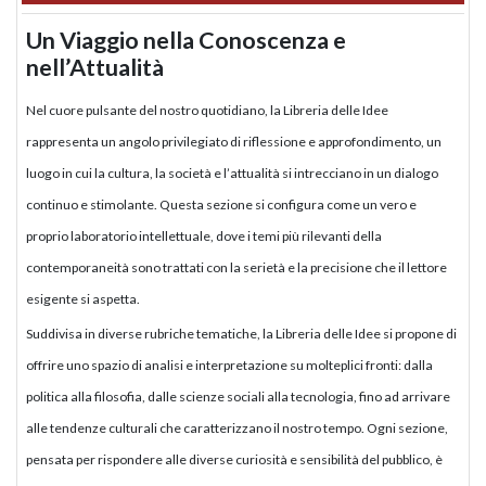
Un Viaggio nella Conoscenza e
nell’Attualità
Nel cuore pulsante del nostro quotidiano, la Libreria delle Idee
rappresenta un angolo privilegiato di riflessione e approfondimento, un
luogo in cui la cultura, la società e l’attualità si intrecciano in un dialogo
continuo e stimolante. Questa sezione si configura come un vero e
proprio laboratorio intellettuale, dove i temi più rilevanti della
contemporaneità sono trattati con la serietà e la precisione che il lettore
esigente si aspetta.
Suddivisa in diverse rubriche tematiche, la Libreria delle Idee si propone di
offrire uno spazio di analisi e interpretazione su molteplici fronti: dalla
politica alla filosofia, dalle scienze sociali alla tecnologia, fino ad arrivare
alle tendenze culturali che caratterizzano il nostro tempo. Ogni sezione,
pensata per rispondere alle diverse curiosità e sensibilità del pubblico, è