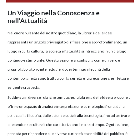
Un Viaggio nella Conoscenza e
nell’Attualità
Nel cuore pulsante del nostro quotidiano, la Libreria delle Idee
rappresenta un angolo privilegiato di riflessione e approfondimento, un
luogo in cui la cultura, la società e l’attualità si intrecciano in un dialogo
continuo e stimolante. Questa sezione si configura come un vero e
proprio laboratorio intellettuale, dove i temi più rilevanti della
contemporaneità sono trattati con la serietà e la precisione che il lettore
esigente si aspetta.
Suddivisa in diverse rubriche tematiche, la Libreria delle Idee si propone di
offrire uno spazio di analisi e interpretazione su molteplici fronti: dalla
politica alla filosofia, dalle scienze sociali alla tecnologia, fino ad arrivare
alle tendenze culturali che caratterizzano il nostro tempo. Ogni sezione,
pensata per rispondere alle diverse curiosità e sensibilità del pubblico, è