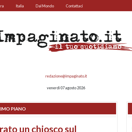
ura
Italia
Dal Mondo
Contattaci
redazione@impaginato.it
venerdì 07 agosto 2026
IMO PIANO
nfronto su call center,