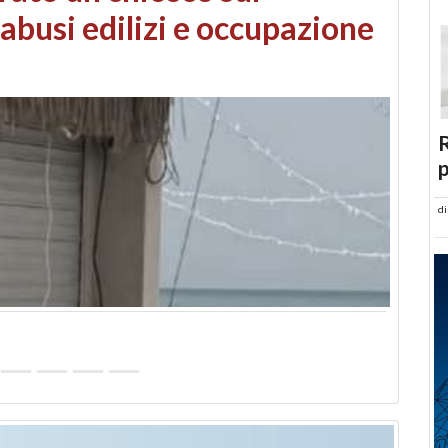
 danni da maltempo
R
p
d