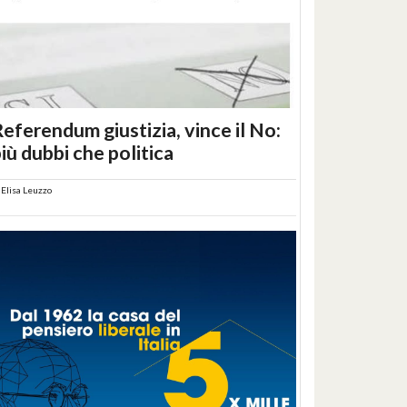
eferendum giustizia, vince il No:
iù dubbi che politica
i
Elisa Leuzzo