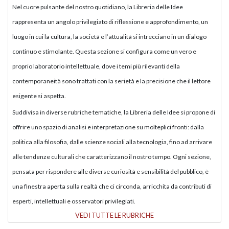
Nel cuore pulsante del nostro quotidiano, la Libreria delle Idee
rappresenta un angolo privilegiato di riflessione e approfondimento, un
luogo in cui la cultura, la società e l’attualità si intrecciano in un dialogo
continuo e stimolante. Questa sezione si configura come un vero e
proprio laboratorio intellettuale, dove i temi più rilevanti della
contemporaneità sono trattati con la serietà e la precisione che il lettore
esigente si aspetta.
Suddivisa in diverse rubriche tematiche, la Libreria delle Idee si propone di
offrire uno spazio di analisi e interpretazione su molteplici fronti: dalla
politica alla filosofia, dalle scienze sociali alla tecnologia, fino ad arrivare
alle tendenze culturali che caratterizzano il nostro tempo. Ogni sezione,
pensata per rispondere alle diverse curiosità e sensibilità del pubblico, è
una finestra aperta sulla realtà che ci circonda, arricchita da contributi di
esperti, intellettuali e osservatori privilegiati.
VEDI TUTTE LE RUBRICHE