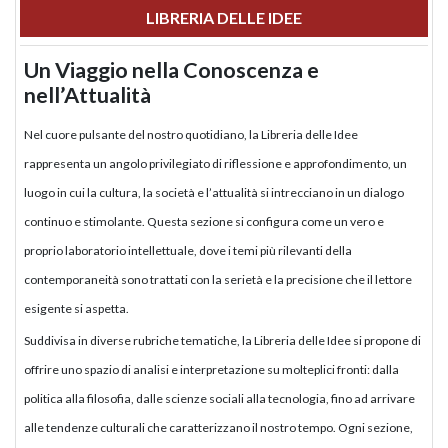
LIBRERIA DELLE IDEE
Un Viaggio nella Conoscenza e
nell’Attualità
Nel cuore pulsante del nostro quotidiano, la Libreria delle Idee
rappresenta un angolo privilegiato di riflessione e approfondimento, un
luogo in cui la cultura, la società e l’attualità si intrecciano in un dialogo
continuo e stimolante. Questa sezione si configura come un vero e
proprio laboratorio intellettuale, dove i temi più rilevanti della
contemporaneità sono trattati con la serietà e la precisione che il lettore
esigente si aspetta.
Suddivisa in diverse rubriche tematiche, la Libreria delle Idee si propone di
offrire uno spazio di analisi e interpretazione su molteplici fronti: dalla
politica alla filosofia, dalle scienze sociali alla tecnologia, fino ad arrivare
alle tendenze culturali che caratterizzano il nostro tempo. Ogni sezione,